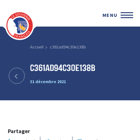
MENU
Accueil
c361ad94c30e138b
c361ad94c30e138b
31 décembre 2021
Partager