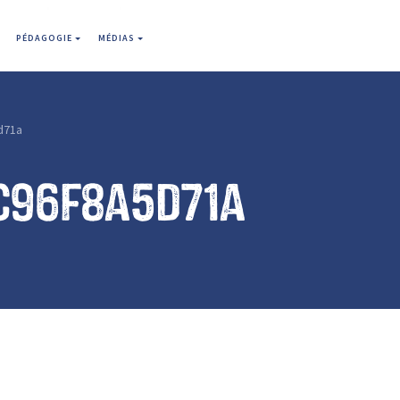
PÉDAGOGIE
MÉDIAS
d71a
c96f8a5d71a