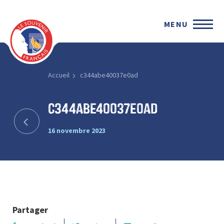
MENU
Accueil
c344abe40037e0ad
c344abe40037e0ad
16 novembre 2023
Partager