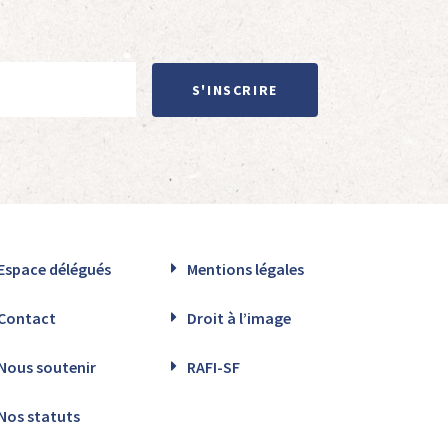
S'INSCRIRE
Espace délégués
Mentions légales
Contact
Droit à l’image
Nous soutenir
RAFI-SF
Nos statuts