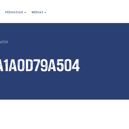
PÉDAGOGIE
MÉDIAS
a504
a1a0d79a504