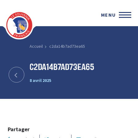
MENU
Accueil
c2da14b7ad73ea65
c2da14b7ad73ea65
8 avril 2025
Partager