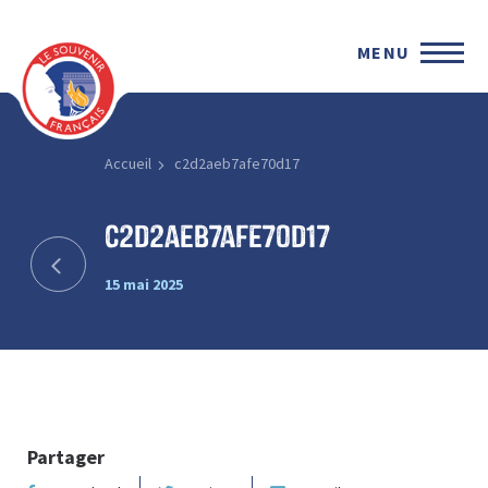
MENU
Accueil
c2d2aeb7afe70d17
c2d2aeb7afe70d17
15 mai 2025
Partager