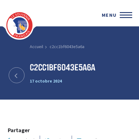
MENU
Accueil
c2cc1bf6043e5a6a
c2cc1bf6043e5a6a
17 octobre 2024
Partager