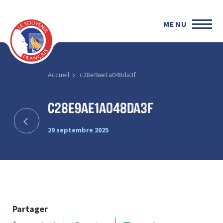
MENU
Accueil
c28e9ae1a048da3f
c28e9ae1a048da3f
29 septembre 2025
Partager