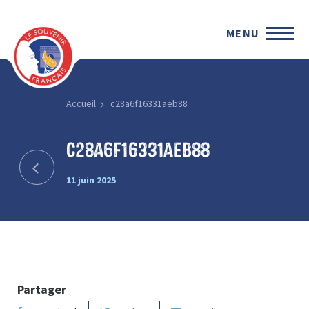
MENU
Accueil
c28a6f16331aeb88
c28a6f16331aeb88
11 juin 2025
Partager