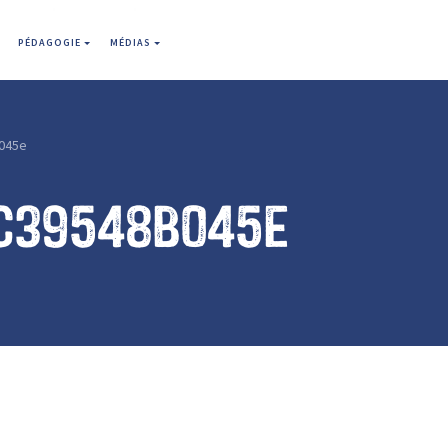
PÉDAGOGIE
MÉDIAS
045e
c39548b045e