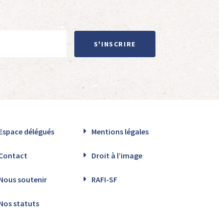
S'INSCRIRE
Espace délégués
Mentions légales
Contact
Droit à l’image
Nous soutenir
RAFI-SF
Nos statuts