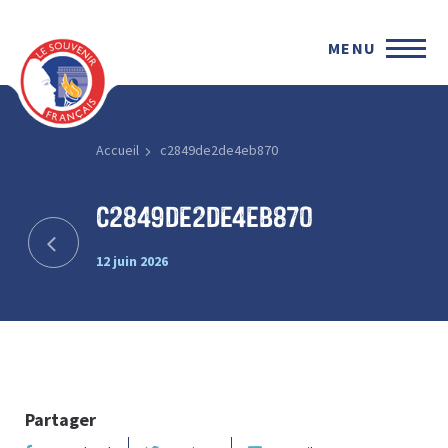
MENU
Accueil
c2849de2de4eb870
c2849de2de4eb870
12 juin 2026
Partager