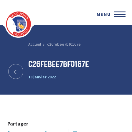
MENU
Accueil
c26febee7bf0167e
c26febee7bf0167e
10 janvier 2022
Partager