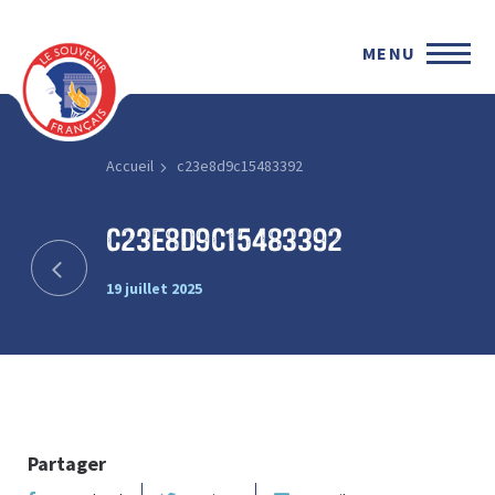
MENU
Accueil
c23e8d9c15483392
c23e8d9c15483392
19 juillet 2025
Partager