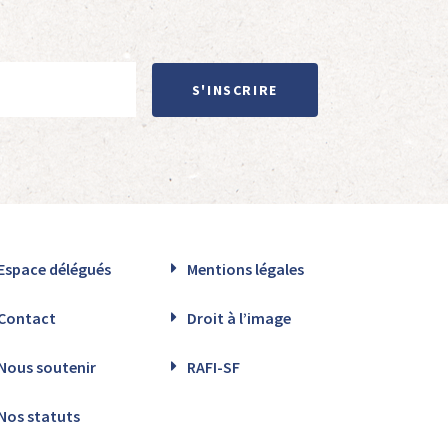
S'INSCRIRE
Espace délégués
Mentions légales
Contact
Droit à l’image
Nous soutenir
RAFI-SF
Nos statuts