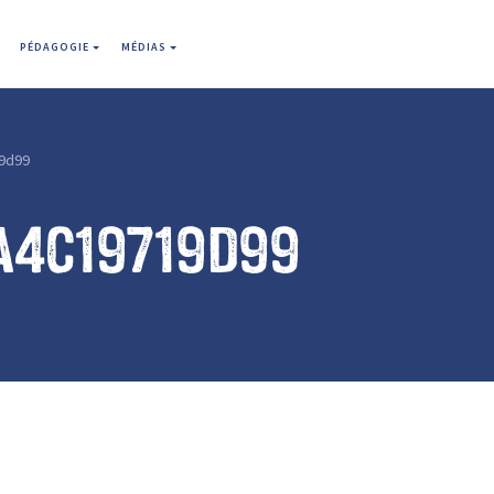
PÉDAGOGIE
MÉDIAS
9d99
a4c19719d99