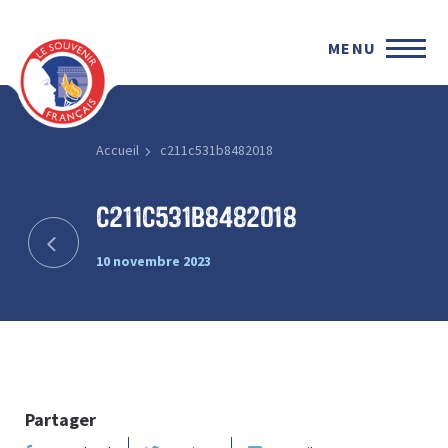
MENU
Accueil
c211c531b8482018
c211c531b8482018
10 novembre 2023
Partager