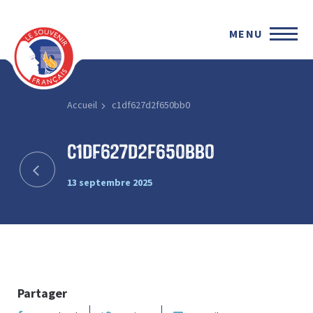
MENU
Accueil
c1df627d2f650bb0
c1df627d2f650bb0
13 septembre 2025
Partager