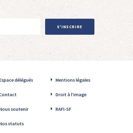
S'INSCRIRE
Espace délégués
Mentions légales
Contact
Droit à l’image
Nous soutenir
RAFI-SF
Nos statuts