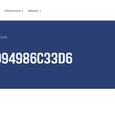
PÉDAGOGIE
MÉDIAS
33d6
d94986c33d6