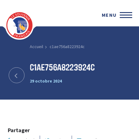
MENU
Accueil
c1ae756a8223924c
c1ae756a8223924c
29 octobre 2024
Partager