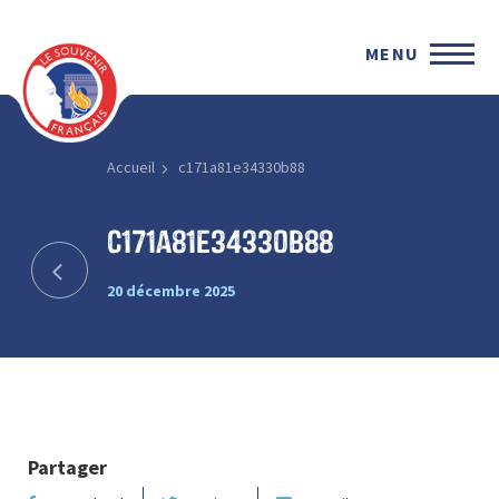
MENU
Accueil
c171a81e34330b88
c171a81e34330b88
20 décembre 2025
Partager