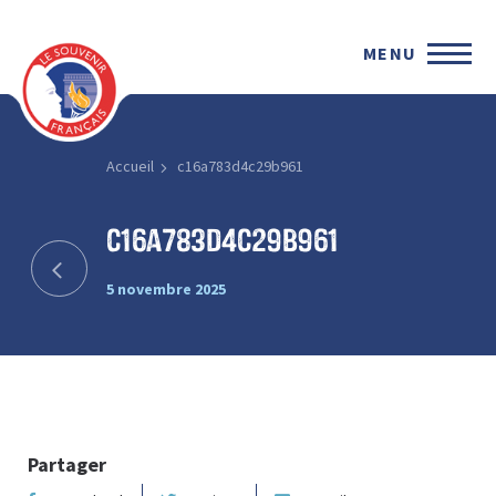
MENU
Accueil
c16a783d4c29b961
c16a783d4c29b961
5 novembre 2025
Partager