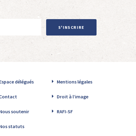
S'INSCRIRE
Espace délégués
Mentions légales
Contact
Droit à l’image
Nous soutenir
RAFI-SF
Nos statuts