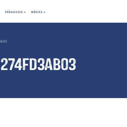
PÉDAGOGIE
MÉDIAS
ab03
7274fd3ab03