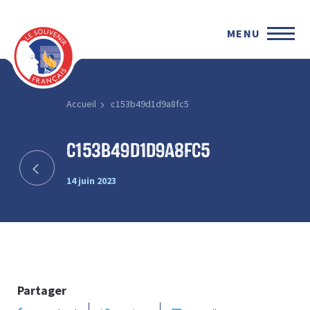
MENU
Accueil
c153b49d1d9a8fc5
c153b49d1d9a8fc5
14 juin 2023
Partager