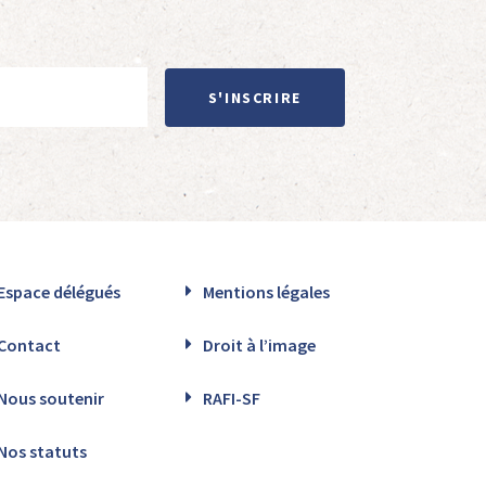
S'INSCRIRE
Espace délégués
Mentions légales
Contact
Droit à l’image
Nous soutenir
RAFI-SF
Nos statuts