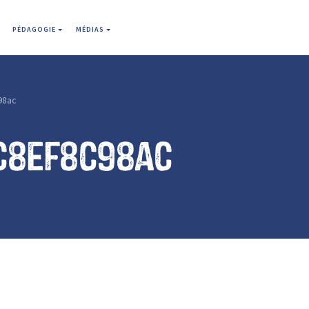
PÉDAGOGIE
MÉDIAS
98ac
c8ef8c98ac