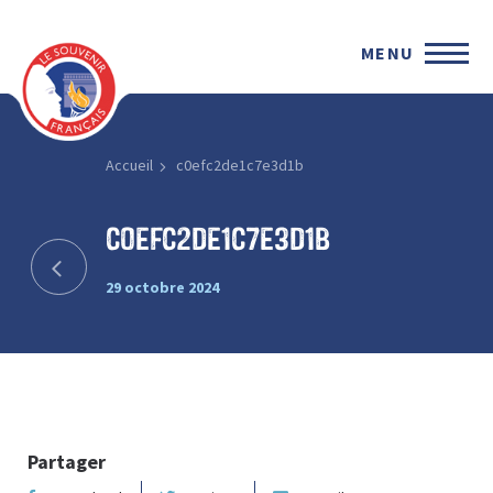
MENU
Accueil
c0efc2de1c7e3d1b
c0efc2de1c7e3d1b
29 octobre 2024
Partager