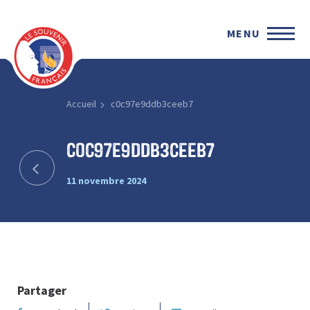
MENU
Accueil
c0c97e9ddb3ceeb7
c0c97e9ddb3ceeb7
11 novembre 2024
Partager