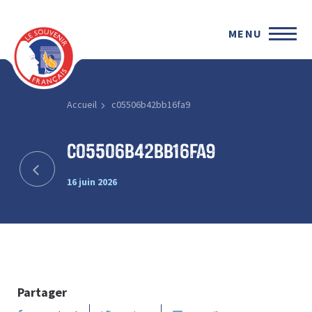
MENU
Accueil
c05506b42bb16fa9
c05506b42bb16fa9
16 juin 2026
Partager