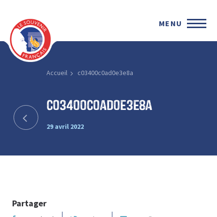
MENU
Accueil
c03400c0ad0e3e8a
c03400c0ad0e3e8a
29 avril 2022
Partager