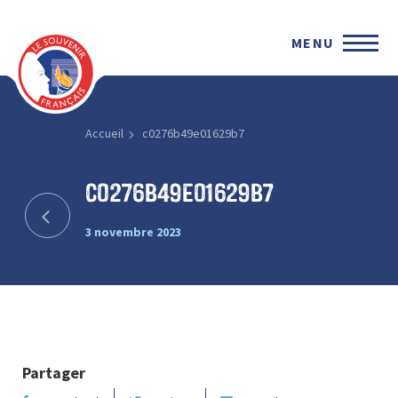
MENU
Accueil
c0276b49e01629b7
c0276b49e01629b7
3 novembre 2023
Partager