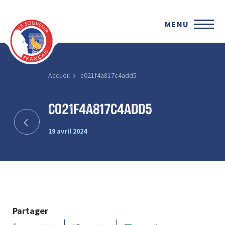
MENU
Accueil
c021f4a817c4add5
c021f4a817c4add5
19 avril 2024
Partager