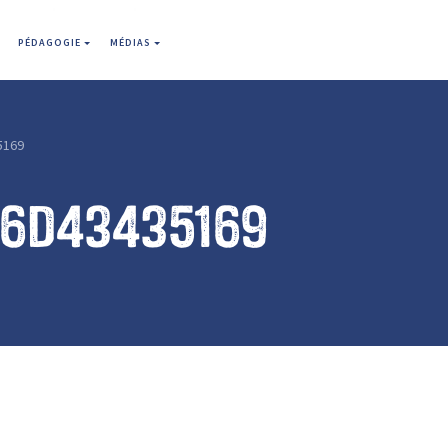
PÉDAGOGIE
MÉDIAS
5169
66d43435169