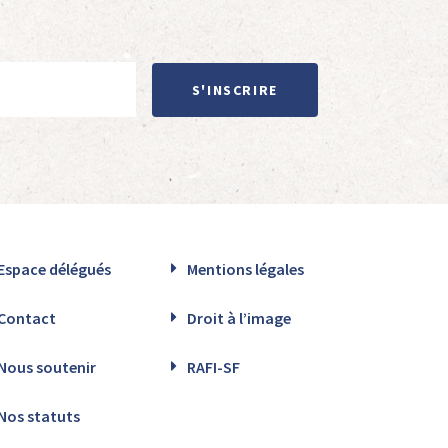
S'INSCRIRE
Espace délégués
Mentions légales
Contact
Droit à l’image
Nous soutenir
RAFI-SF
Nos statuts