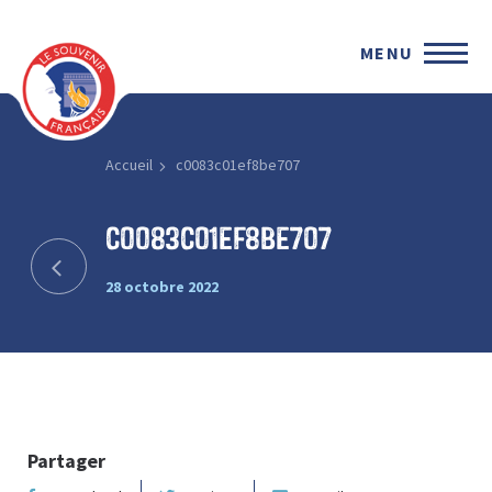
MENU
Accueil
c0083c01ef8be707
c0083c01ef8be707
28 octobre 2022
Partager