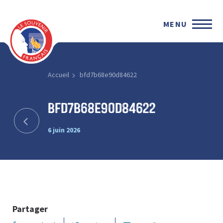
MENU
Accueil
bfd7b68e90d84622
bfd7b68e90d84622
6 juin 2026
Partager