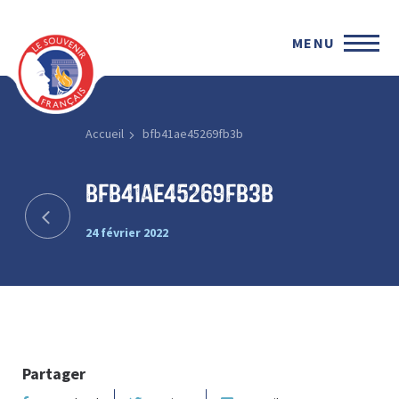
MENU
Accueil
bfb41ae45269fb3b
bfb41ae45269fb3b
24 février 2022
Partager