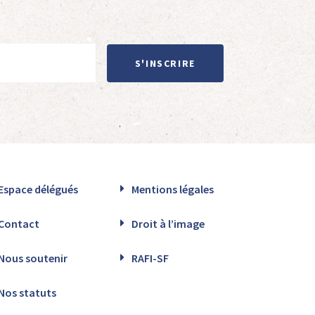
S'INSCRIRE
Espace délégués
Mentions légales
Contact
Droit à l’image
Nous soutenir
RAFI-SF
Nos statuts