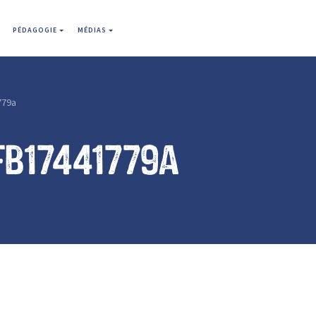
PÉDAGOGIE
MÉDIAS
779a
fb17441779a