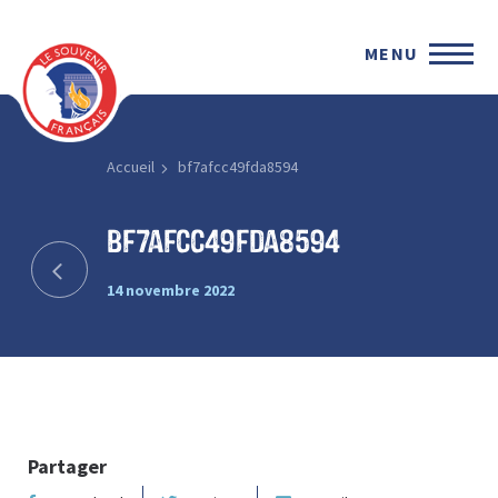
MENU
Accueil
bf7afcc49fda8594
bf7afcc49fda8594
14 novembre 2022
Partager