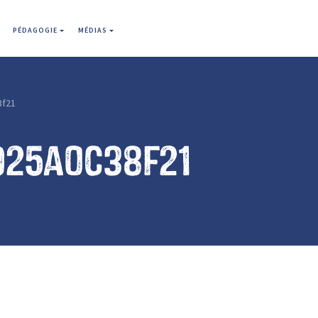
PÉDAGOGIE
MÉDIAS
8f21
925a0c38f21