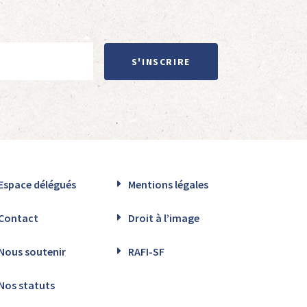
S'INSCRIRE
Espace délégués
Mentions légales
Contact
Droit à l’image
Nous soutenir
RAFI-SF
Nos statuts