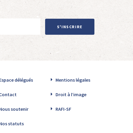
S'INSCRIRE
Espace délégués
Mentions légales
Contact
Droit à l’image
Nous soutenir
RAFI-SF
Nos statuts