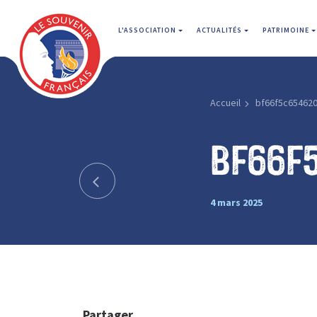
L'ASSOCIATION
ACTUALITÉS
PATRIMOINE
Accueil
bf66f5c65462
bf66f
4 mars 2025
Partager