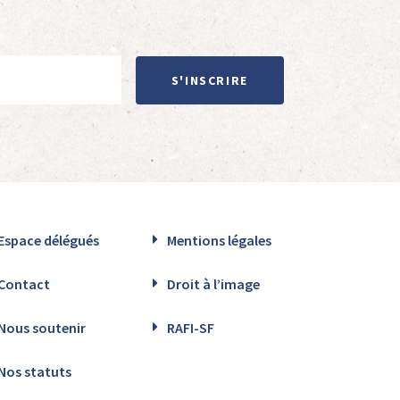
S'INSCRIRE
Espace délégués
Mentions légales
Contact
Droit à l’image
Nous soutenir
RAFI-SF
Nos statuts