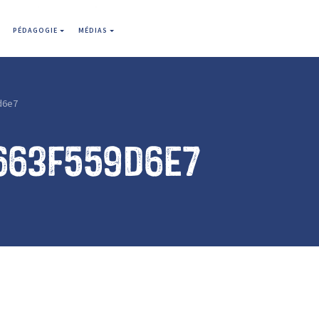
PÉDAGOGIE
MÉDIAS
d6e7
663f559d6e7