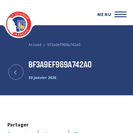
MENU
Accueil
bf3a9ef969a742a0
bf3a9ef969a742a0
30 janvier 2026
Partager