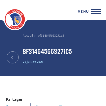
MENU
Accueil
bf314645663271c5
bf314645663271c5
22 juillet 2025
Partager