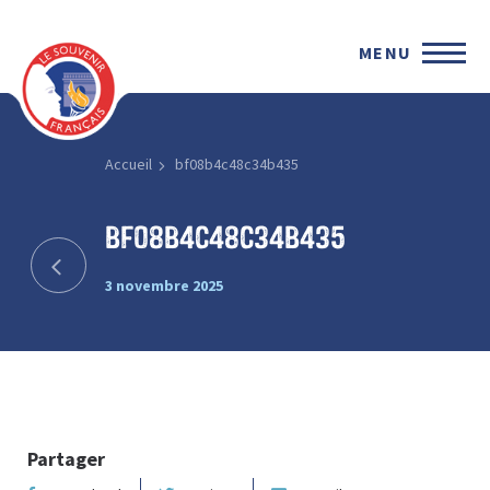
MENU
Accueil
bf08b4c48c34b435
bf08b4c48c34b435
3 novembre 2025
Partager