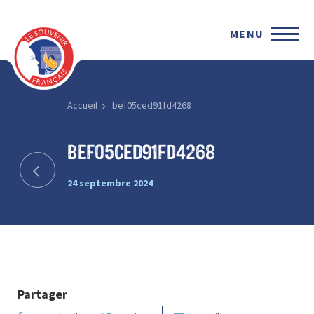
MENU
Accueil
bef05ced91fd4268
bef05ced91fd4268
24 septembre 2024
Partager