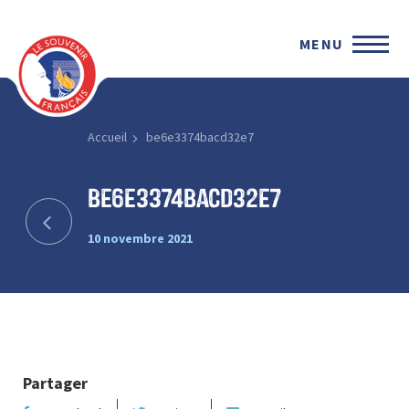
MENU
Accueil
be6e3374bacd32e7
be6e3374bacd32e7
10 novembre 2021
Partager