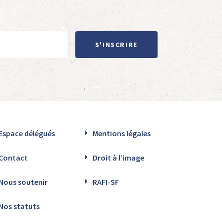
S'INSCRIRE
Espace délégués
Mentions légales
Contact
Droit à l’image
Nous soutenir
RAFI-SF
Nos statuts