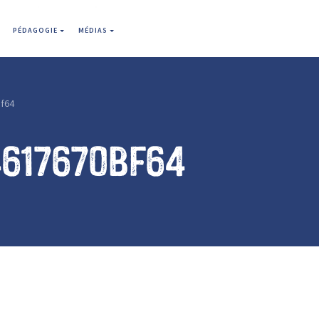
PÉDAGOGIE
MÉDIAS
f64
4617670bf64