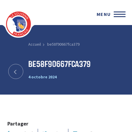
MENU
Accueil
be58f90667fca379
be58f90667fca379
4 octobre 2024
Partager