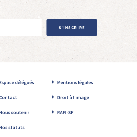
S'INSCRIRE
Espace délégués
Mentions légales
Contact
Droit à l’image
Nous soutenir
RAFI-SF
Nos statuts