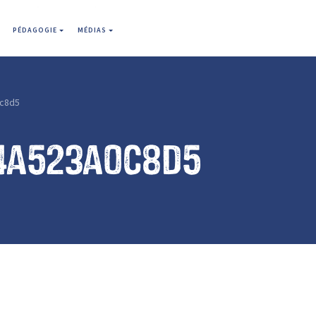
PÉDAGOGIE
MÉDIAS
c8d5
4a523a0c8d5