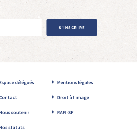
S'INSCRIRE
Espace délégués
Mentions légales
Contact
Droit à l’image
Nous soutenir
RAFI-SF
Nos statuts