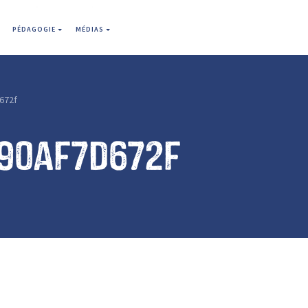
PÉDAGOGIE
MÉDIAS
672f
290af7d672f