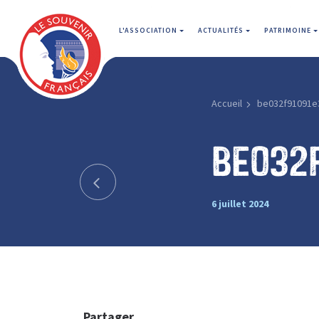
L'ASSOCIATION
ACTUALITÉS
PATRIMOINE
Accueil
be032f91091e
be032
6 juillet 2024
Partager