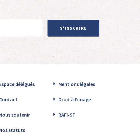
S'INSCRIRE
Espace délégués
Mentions légales
Contact
Droit à l’image
Nous soutenir
RAFI-SF
Nos statuts