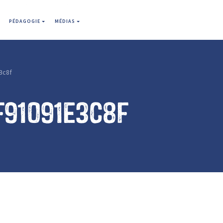
PÉDAGOGIE
MÉDIAS
3c8f
f91091e3c8f