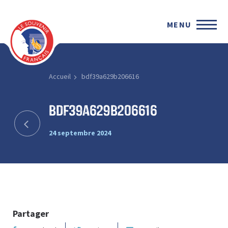
MENU
Accueil
bdf39a629b206616
bdf39a629b206616
24 septembre 2024
Partager