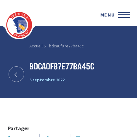
MENU
Accueil
bdca0f87e77ba45c
bdca0f87e77ba45c
5 septembre 2022
Partager